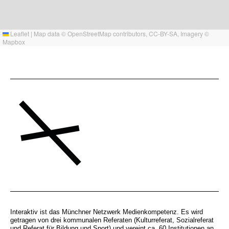
Leaflet
|
Map data ©
OpenStreetMap
contributors,
CC-BY-SA
, Imagery ©
Mapbox
Interaktiv ist das Münchner Netzwerk Medienkompetenz. Es wird
getragen von drei kommunalen Referaten (Kulturreferat, Sozialreferat
und Referat für Bildung und Sport) und vereint ca. 60 Institutionen an