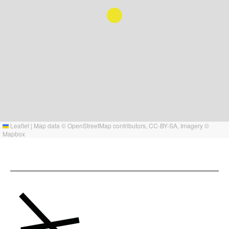
Leaflet
|
Map data ©
OpenStreetMap
contributors,
CC-BY-SA
, Imagery ©
Mapbox