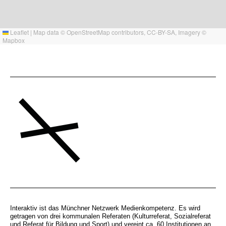
Leaflet
|
Map data ©
OpenStreetMap
contributors,
CC-BY-SA
, Imagery ©
Mapbox
Interaktiv ist das Münchner Netzwerk Medienkompetenz. Es wird
getragen von drei kommunalen Referaten (Kulturreferat, Sozialreferat
und Referat für Bildung und Sport) und vereint ca. 60 Institutionen an