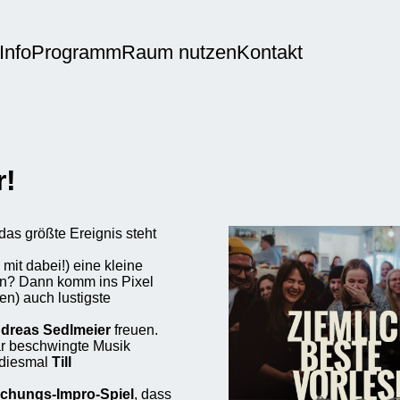
Info
Programm
Raum nutzen
Kontakt
er!
das größte Ereignis steht
mit dabei!) eine kleine
n? Dann komm ins Pixel
n) auch lustigste
dreas Sedlmeier
freuen.
bar beschwingte Musik
diesmal
Till
chungs-Impro-Spiel
, dass