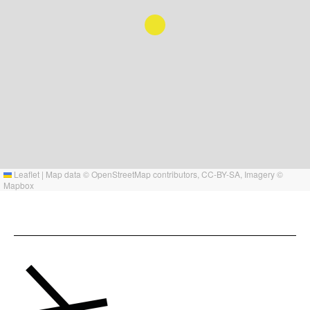
Leaflet
|
Map data ©
OpenStreetMap
contributors,
CC-BY-SA
, Imagery ©
Mapbox