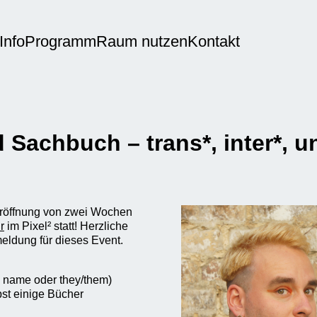
Info
Programm
Raum nutzen
Kontakt
Sachbuch – trans*, inter*, u
 Eröffnung von zwei Wochen
r
im Pixel² statt! Herzliche
eldung für dieses Event.
: name oder they/them)
bst einige Bücher