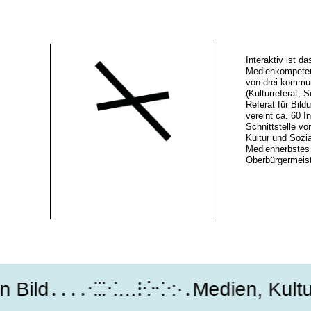
Interaktiv ist 
Medienkompeten
von drei kommu
(Kulturreferat, S
Referat für Bild
vereint ca. 60 In
Schnittstelle vo
Kultur und Sozi
Medienherbstes 
Oberbürgermeiste
ild․․․․⁖⁚⁙…⁝⁛⁘:·․Medien, Kultur, 