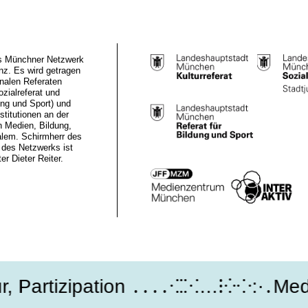
das Münchner Netzwerk
z. Es wird getragen
nalen Referaten
ozialreferat und
ung und Sport) und
stitutionen an der
n Medien, Bildung,
alem. Schirmherr des
des Netzwerks ist
r Dieter Reiter.
Partizipation ․․․․⁖⁚⁙…⁝⁛⁘:·․Medi