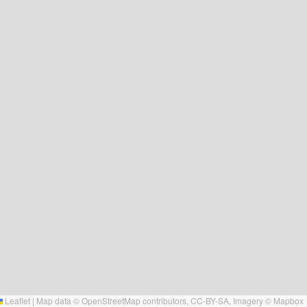
Leaflet
|
Map data ©
OpenStreetMap
contributors,
CC-BY-SA
, Imagery ©
Mapbox