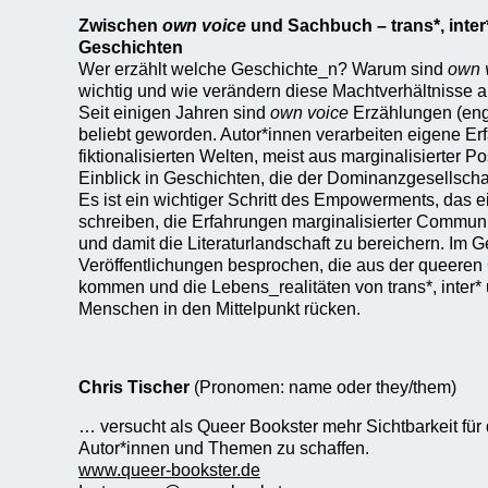
Zwischen
own voice
und Sachbuch – trans*, inter*
Geschichten
Wer erzählt welche Geschichte_n? Warum sind
own 
wichtig und wie verändern diese Machtverhältnisse a
Seit einigen Jahren sind
own voice
Erzählungen (engl
beliebt geworden. Autor*innen verarbeiten eigene Er
fiktionalisierten Welten, meist aus marginalisierter P
Einblick in Geschichten, die der Dominanzgesellscha
Es ist ein wichtiger Schritt des Empowerments, das e
schreiben, die Erfahrungen marginalisierter Commun
und damit die Literaturlandschaft zu bereichern. Im 
Veröffentlichungen besprochen, die aus der queere
kommen und die Lebens_realitäten von trans*, inter* 
Menschen in den Mittelpunkt rücken.
Chris Tischer
(Pronomen: name oder they/them)
… versucht als Queer Bookster mehr Sichtbarkeit für q
Autor*innen und Themen zu schaffen.
www.queer-bookster.de