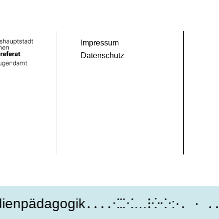
Impressum
Datenschutz
enpädagogik․․․․⁖⁚⁙…⁝⁛⁘:·․
․․․․⁖