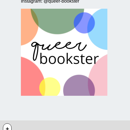
Instagram: @queer-bookster
+